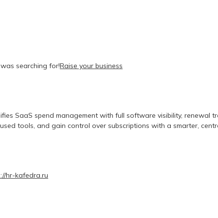
I was searching for!
Raise your business
ifies SaaS spend management with full software visibility, renewal 
sed tools, and gain control over subscriptions with a smarter, centr
://hr-kafedra.ru