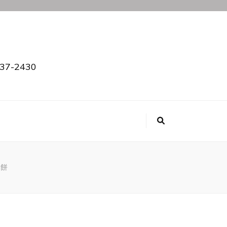
2430
え餅