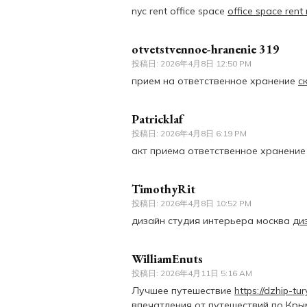
nyc rent office space
office space rent
otvetstvennoe-hranenie 319
投稿日:
2026年4月8日 12:50 PM
прием на ответственное хранение
с
Patricklaf
投稿日:
2026年4月8日 6:19 PM
акт приема ответственное хранени
TimothyRit
投稿日:
2026年4月8日 10:52 PM
дизайн студия интерьера москва
ди
WilliamEnuts
投稿日:
2026年4月11日 5:16 AM
Лучшее путешествие
https://dzhip-tur
впечатления от путешествий по Кры