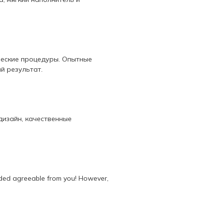
ческие процедуры. Опытные
й результат.
дизайн, качественные
 added agreeable from you! However,