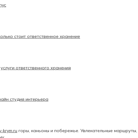
 nyc
колько стоит ответственное хранение
е
услуги ответственного хранения
зайн студия интерьера
y-krym.ru
горы, каньоны и побережье. Увлекательные маршруты,
му.