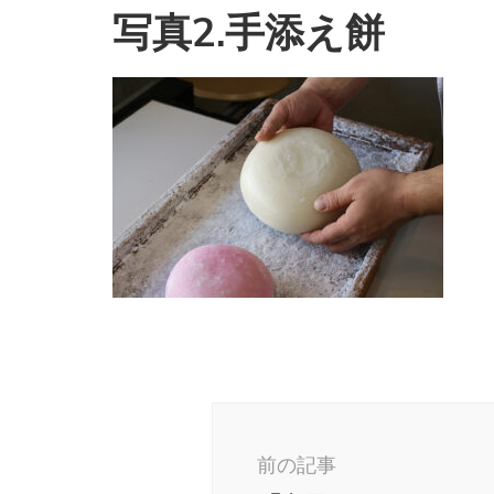
写真2.手添え餅
投
稿
前の記事
ナ