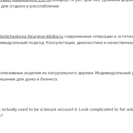
 для отдыха и расслабления.
plasticheskaya-hirurgiya-klinika.ru
современные операции и эстети
дивидуальный подход. Консультации, диагностика и качественны
склюзивные изделия из натурального дерева. Индивидуальный 
ешения для дома и бизнеса.
It actually used to be a leisure account it. Look complicated to far
e?