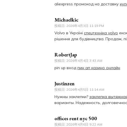
aliexpress промокод на доставку
куп
Michaelkic
投稿日:
2026年4月3日 11:19 PM
Volvo в Україні
спецтехніка volvo
екск
рішення для будівництва. Продаж, пі
RobertJap
投稿日:
2026年4月4日 3:43 AM
pin up вход
пин ап казино онлайн
Justinzen
投稿日:
2026年4月5日 11:14 AM
Нужны заклепки?
заклепка вытяжная
варианты. Надежность, долговечнос
offices rent nyc 500
投稿日:
2026年4月6日 9:22 AM