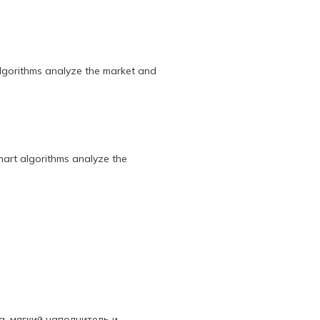
lgorithms analyze the market and
art algorithms analyze the
, мягкий наполнитель и