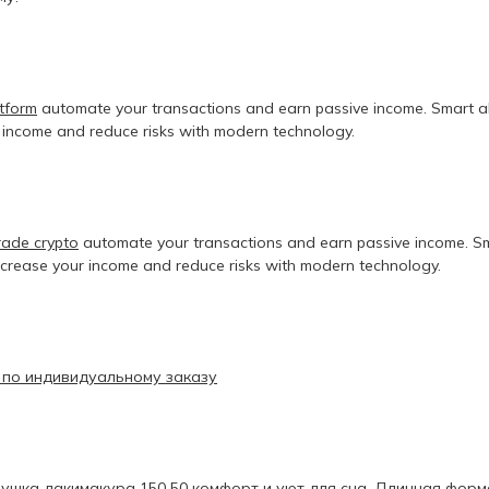
atform
automate your transactions and earn passive income. Smart a
r income and reduce risks with modern technology.
trade crypto
automate your transactions and earn passive income. Sm
ncrease your income and reduce risks with modern technology.
 по индивидуальному заказу
ушка дакимакура 150 50
комфорт и уют для сна. Длинная форма