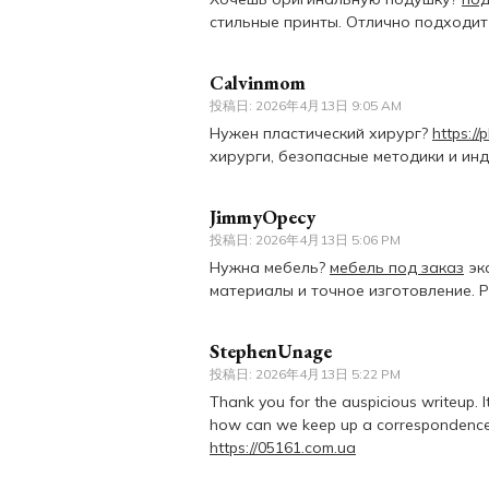
стильные принты. Отлично подходит
Calvinmom
投稿日:
2026年4月13日 9:05 AM
Нужен пластический хирург?
https://
хирурги, безопасные методики и ин
JimmyOpecy
投稿日:
2026年4月13日 5:06 PM
Нужна мебель?
мебель под заказ
эк
материалы и точное изготовление. Р
StephenUnage
投稿日:
2026年4月13日 5:22 PM
Thank you for the auspicious writeup. 
how can we keep up a correspondenc
https://05161.com.ua