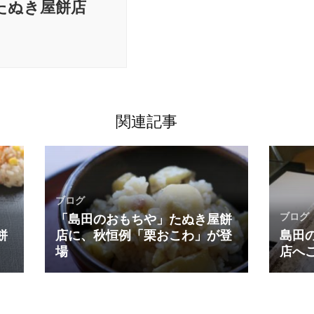
たぬき屋餅店
関連記事
ブログ
ブログ
「島田のおもちや」たぬき屋餅
餅
店に、秋恒例「栗おこわ」が登
島田
場
店へ