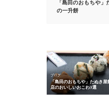
「島田のおもちや」
ビ
ゲ
の一升餅
ー
シ
ョ
ン
ブログ
「島田のおもちや」たぬき屋
店のおいしいおこわ3選