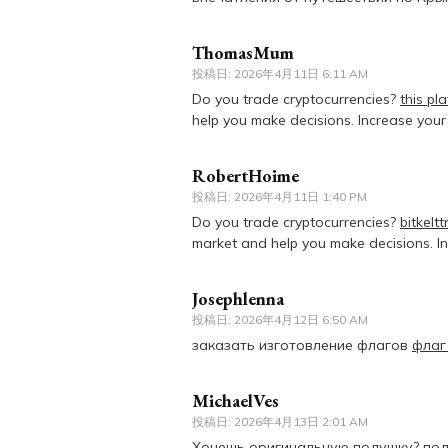
ThomasMum
投稿日:
2026年4月11日 6:11 AM
Do you trade cryptocurrencies?
this pl
help you make decisions. Increase you
RobertHoime
投稿日:
2026年4月11日 1:40 PM
Do you trade cryptocurrencies?
bitkelt
market and help you make decisions. I
Josephlenna
投稿日:
2026年4月12日 6:50 AM
заказать изготовление флагов
флаг
MichaelVes
投稿日:
2026年4月13日 2:01 AM
Хочешь оригинальную подушку?
под