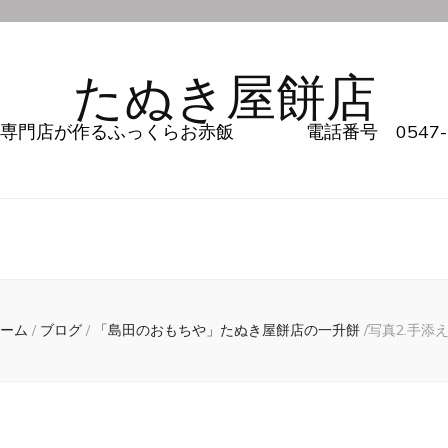
たぬき屋餅店
店が作るふっくらお赤飯 電話番号 0547-37-
ーム
/
ブログ
/
「島田のおもちや」たぬき屋餅店の一升餅
/
写真2.手添