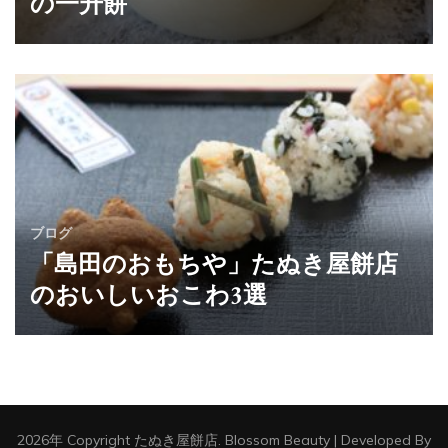
の一升餅
ブログ
「島田のおもちや」たぬき屋餅店
のおいしいおこわ3選
2026年 Copyright
たぬき屋餅店
.
Blossom Beauty | Developed By