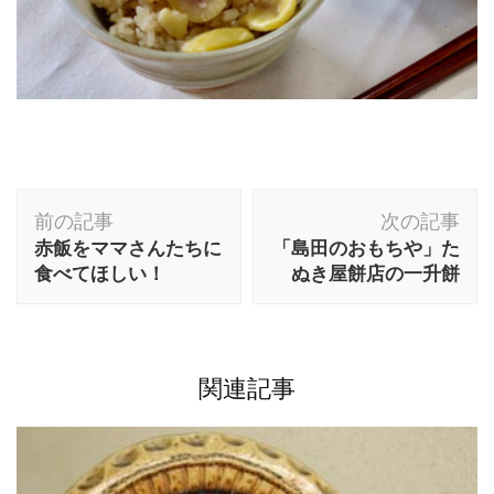
投
前の記事
次の記事
稿
赤飯をママさんたちに
「島田のおもちや」た
ナ
食べてほしい！
ぬき屋餅店の一升餅
ビ
ゲ
ー
関連記事
シ
ョ
ン